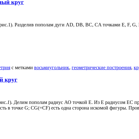
ный круг
с.1). Разделив пополам дуги AD, DB, BC, CA точками E, F, G, 
етрия
с метками
восьмиугольник
,
геометрические построения
,
кр
й круг
рис.
1
). Делим пополам радиус АО точкой Е. Из Е радиусом ЕС пр
ть в точке G; CG(=CF) есть одна сторона искомой фигуры. Прово