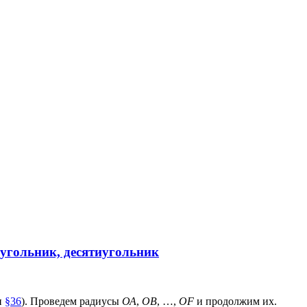
иугольник, десятиугольник
и
§36
). Проведем радиусы
ОА
,
ОВ
, …,
OF
и продолжим их.