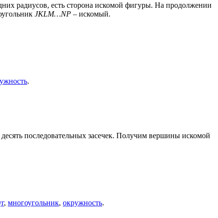
них радиусов, есть сторона искомой фигуры. На продолжении
оугольник
JKLM…NP
– искомый.
ужность
.
и десять последовательных засечек. Получим вершины искомой
уг
,
многоугольник
,
окружность
.