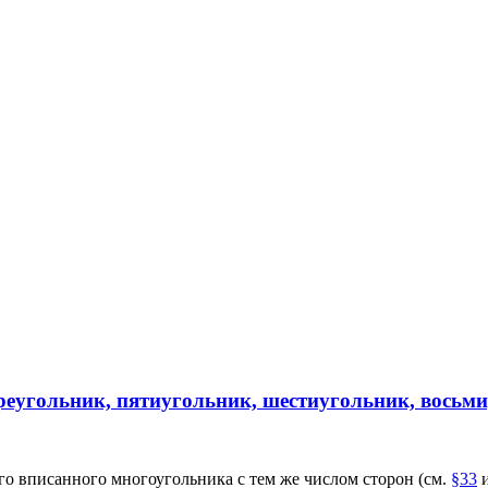
треугольник, пятиугольник, шестиугольник, восьм
о вписанного многоугольника с тем же числом сторон (см.
§33