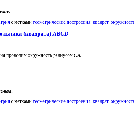
льзя.
етрия
с метками
геометрические построения
,
квадрат
,
окружност
гольника (квадрата)
ABCD
ния проводим окружность радиусом
ОА
.
ельзя
.
етрия
с метками
геометрические построения
,
квадрат
,
окружност