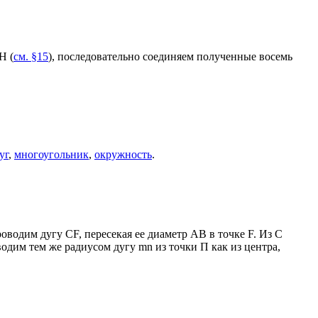
H (
см. §15
), последовательно соединяем полученные восемь
уг
,
многоугольник
,
окружность
.
оводим дугу CF, пересекая ее диаметр АВ в точке F. Из С
дим тем же радиусом дугу mn из точки П как из центра,