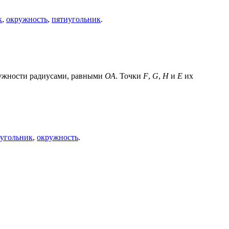
к
,
окружность
,
пятиугольник
.
кружности радиусами, равными
ОА
. Точки
F
,
G
,
H
и
E
их
угольник
,
окружность
.