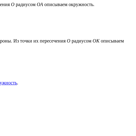
чения
О
радиусом
ОА
описываем окружность.
роны. Из точки их пересечения
О
радиусом
ОК
описываем
ужность
.