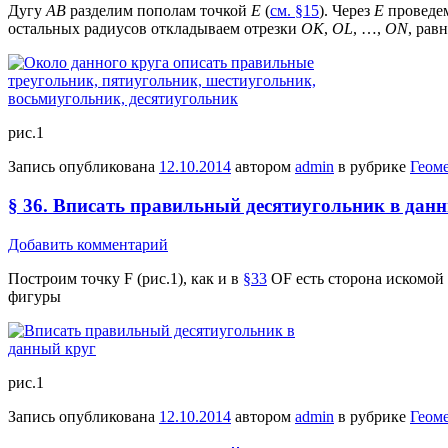
Дугу
АВ
разделим пополам точкой
Е
(
см. §15
). Через
Е
проведе
остальных радиусов откладываем отрезки
ОК
,
OL
, …,
ON
, рав
рис.1
Запись опубликована
12.10.2014
автором
admin
в рубрике
Геом
§ 36. Вписать правильный десятиугольник в дан
Добавить комментарий
Построим точку F (рис.1), как и в
§33
OF есть сторона искомой
фигуры
рис.1
Запись опубликована
12.10.2014
автором
admin
в рубрике
Геом