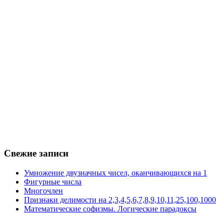
Свежие записи
Умножение двузначных чисел, оканчивающихся на 1
Фигурные числа
Многочлен
Признаки делимости на 2,3,4,5,6,7,8,9,10,11,25,100,1000
Математические софизмы. Логические парадоксы