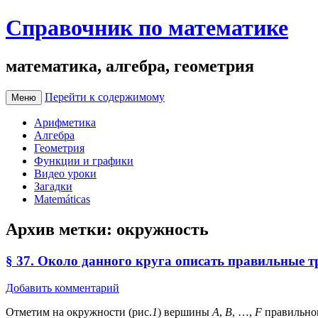
Справочник по математике
математика, алгебра, геометрия
Перейти к содержимому
Меню
Арифметика
Алгебра
Геометрия
Функции и графики
Видео уроки
Загадки
Matemáticas
Архив метки:
окружность
§ 37. Около данного круга описать правильные 
Добавить комментарий
Отметим на окружности (рис.
1
) вершины
A
,
B
, …,
F
правильног