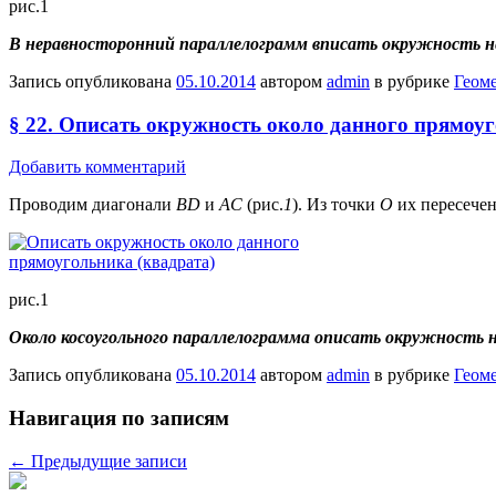
рис.1
В неравносторонний параллелограмм вписать окружность не
Запись опубликована
05.10.2014
автором
admin
в рубрике
Геом
§ 22. Описать окружность около данного прямоу
Добавить комментарий
Проводим диагонали
BD
и
AC
(рис.
1
). Из точки
О
их пересече
рис.1
Около косоугольного параллелограмма описать окружность н
Запись опубликована
05.10.2014
автором
admin
в рубрике
Геом
Навигация по записям
←
Предыдущие записи