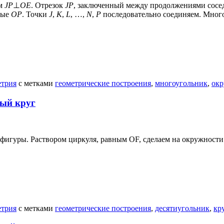
м
JP
⊥
OE
. Отрезок
JP
, заключенный между продолжениями сосед
ные
OP
. Точки
J
,
K
,
L
, …,
N
,
P
последовательно соединяем. Мног
етрия
с метками
геометрические построения
,
многоугольник
,
окр
ный круг
 фигуры. Раствором циркуля, равным OF, сделаем на окружност
етрия
с метками
геометрические построения
,
десятиугольник
,
кр