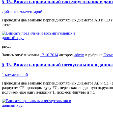
§ 35. Вписать правильный восьмиугольник в дан
Добавить комментарий
Проводим два взаимно перпендикулярных диаметра АВ и CD (ри
точек.
рис.1
Запись опубликована
12.10.2014
автором
admin
в рубрике
Геом
§ 33. Вписать правильный пятиугольник в данны
1 комментарий
Проводим два взаимно перпендикулярных диаметра
АВ
и
CD
(
радиусом CF проводим дугу FG, пересекая ею данную окружнос
получаем еще одну вершину H искомой фигуры и т.д.