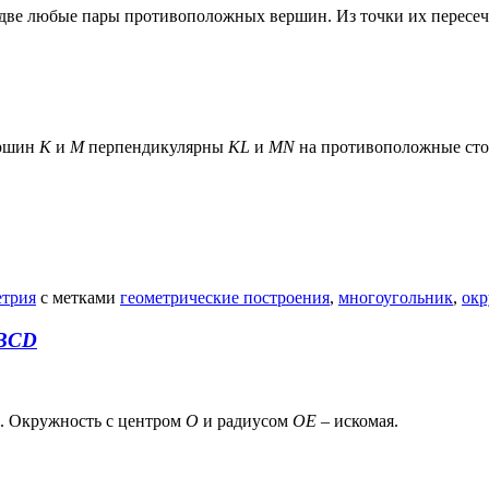
две любые пары противоположных вершин. Из точки их пересе
ершин
К
и
М
перпендикулярны
KL
и
MN
на противоположные сто
етрия
с метками
геометрические построения
,
многоугольник
,
окр
BCD
). Окружность с центром
О
и радиусом
ОЕ
– искомая.