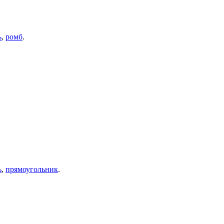
ь
,
ромб
.
ь
,
прямоугольник
.