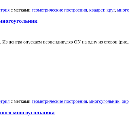
етрия
с метками
геометрические построения
,
квадрат
,
круг
,
много
 многоугольник
. Из центра опускаем перпендикуляр ON на одну из сторон (рис.
етрия
с метками
геометрические построения
,
многоугольник
,
окр
ьного многоугольника