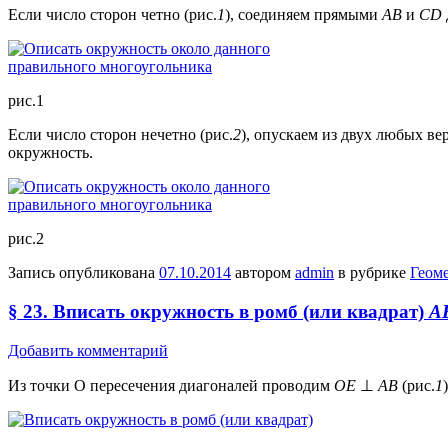
Если число сторон четно (рис.
1
), соединяем прямыми
АВ
и
CD
рис.1
Если число сторон нечетно (рис.
2
), опускаем из двух любых в
окружность.
рис.2
Запись опубликована
07.10.2014
автором
admin
в рубрике
Геом
§ 23. Вписать окружность в ромб (или квадрат)
A
Добавить комментарий
Из точки О пересечения диагоналей проводим
ОЕ
⊥
АВ
(рис.
1