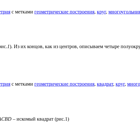
етрия
с метками
геометрические построения
,
круг
,
многоугольни
рис.
1
). Из их концов, как из центров, описываем четыре полуо
етрия
с метками
геометрические построения
,
квадрат
,
круг
,
много
ACBD
– искомый квадрат (рис.1)