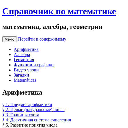
Справочник по математике
математика, алгебра, геометрия
Перейти к содержимому
Меню
Арифметика
Алгебра
Геометрия
Функции и графики
Видео уроки
Загадки
Matemáticas
Арифметика
§ 1. Предмет арифметики
§ 2. Целые (натуральные) числа
§ 3. Границы счета
§ 4. Десятичная система счисления
§ 5. Развитие понятия числа