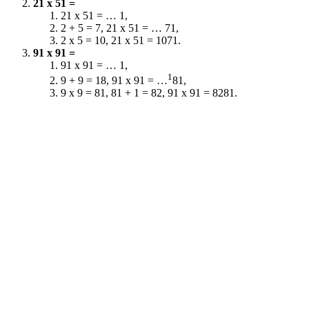
21 x 51 =
21 x 51 = … 1,
2 + 5 = 7, 21 x 51 = … 71,
2 x 5 = 10, 21 x 51 = 1071.
91 x 91 =
91 x 91 = … 1,
1
9 + 9 = 18, 91 x 91 = …
81,
9 x 9 = 81, 81 + 1 = 82, 91 x 91 = 8281.