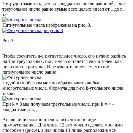
2
Нетрудно заметить, что n-е квадратное число равно n
, а n-е
треугольное число равно сумме всех целых чисел от 1 до n,
т.е.
Пятиугольные числа изображены на рис. 3.
Рис.3
Чтобы сосчитать n-е пятиугольное число, его нужно разбить
на три треугольных, после чего останется еще n точек, как
показано на рисунке. В результате получаем, что n-е
пятиугольное число равно
Подобным образом можно образовывать любые
многоугольные числа. Формула для n-го k-угольного числа
такова:
При k = 3 мы получаем треугольные числа, при k = 4 –
квадратные и т.д.
Аналогично можно представить число в виде
прямоугольника. Для числа 12 это можно сделать многими
способами (рис.4), а для числа 13-лишь расположив все