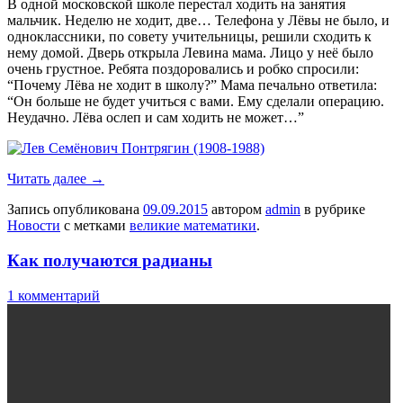
В одной московской школе перестал ходить на занятия
мальчик. Неделю не ходит, две… Телефона у Лёвы не было, и
одноклассники, по совету учительницы, решили сходить к
нему домой. Дверь открыла Левина мама. Лицо у неё было
очень грустное. Ребята поздоровались и робко спросили:
“Почему Лёва не ходит в школу?” Мама печально ответила:
“Он больше не будет учиться с вами. Ему сделали операцию.
Неудачно. Лёва ослеп и сам ходить не может…”
Читать далее
→
Запись опубликована
09.09.2015
автором
admin
в рубрике
Новости
с метками
великие математики
.
Как получаются радианы
1 комментарий