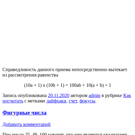
Справедливость данного приема непосредственно вытекает
из рассмотрения равенства
(10а + 1) x (10b + 1) = 100ab + 10(a + b) + 1
Запись опубликована
20.11.2020
автором
admin
в рубрике
Как
посчитать
с метками
лайфхаки
,
счет
,
фокусы
.
Фигурные числа
Добавить комментарий
Про числа 25, 49, 100 говорят, что они являются квадратами.