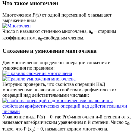
Что такое многочлен
Многочленом
Р(х)
от одной переменной х называют
выражение вида
Число n называют степенью многочлена, а
– старшим
n
коэффициентом, а
-свободным членом.
0
Сложение и умножение многочлена
Для многочленов определены операции сложения и
умножения по правилам:
Нетрудно проверить, что свойства операций НаД
многочленами аналогичны свойствам арифметических
операций над действительными числами:
Уравнение вида Р(х) = 0, где Р(х)-многочлен и-й степени от х,
называют алгебраическим уравнением n-й степени. Число х
,
0
такое, что Р (х
) = 0, называют корнем многочлена.
0