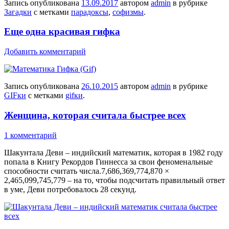
Запись опубликована
13.09.2017
автором
admin
в рубрике
Загадки
с метками
парадоксы
,
софизмы
.
Еще одна красивая гифка
Добавить комментарий
Запись опубликована
26.10.2015
автором
admin
в рубрике
GIFки
с метками
gifки
.
Женщина, которая считала быстрее всех
1 комментарий
Шакунтала Деви – индийский математик, которая в 1982 году
попала в Книгу Рекордов Гиннесса за свои феноменальные
способности считать числа.7,686,369,774,870 ×
2,465,099,745,779 – на то, чтобы подсчитать правильный ответ
в уме, Деви потребовалось 28 секунд.