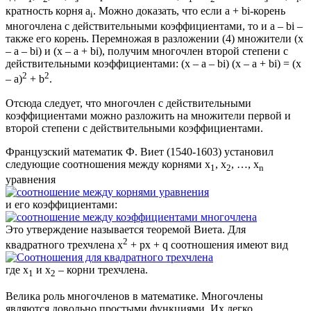
кратность корня а
. Можно доказать, что если a + bi-корень
i
многочлена с действительными коэффициентами, то и а – bi –
также его корень. Перемножая в разложении (4) множители (х
– а – bi) и (х – а + bi), получим многочлен второй степени с
действительными коэффициентами: (х – а – bi) (х – а + bi) = (х
2
2
– а)
+ b
.
Отсюда следует, что многочлен с действительными
коэффициентами можно разложить на множители первой и
второй степени с действительными коэффициентами.
Французский математик Ф. Виет (1540-1603) установил
следующие соотношения между корнями x
, x
, …, x
1
2
n
уравнения
и его коэффициентами:
Это утверждение называется теоремой Виета. Для
2
квадратного трехчлена х
+ рх + q соотношения имеют вид
где x
и x
– корни трехчлена.
1
2
Велика роль многочленов в математике. Многочлены
являются довольно простыми функциями. Их легко