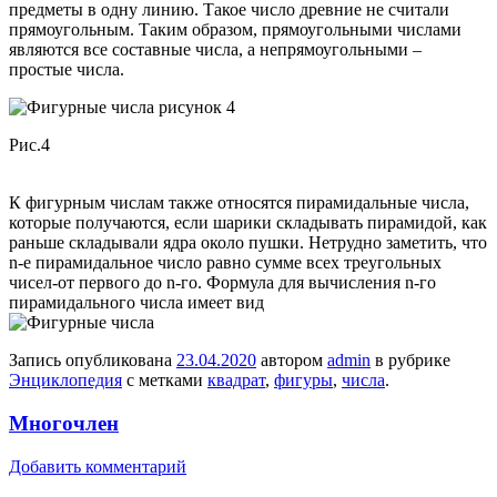
предметы в одну линию. Такое число древние не считали
прямоугольным. Таким образом, прямоугольными числами
являются все составные числа, а непрямоугольными –
простые числа.
Рис.4
К фигурным числам также относятся пирамидальные числа,
которые получаются, если шарики складывать пирамидой, как
раньше складывали ядра около пушки. Нетрудно заметить, что
n-е пирамидальное число равно сумме всех треугольных
чисел-от первого до n-го. Формула для вычисления n-го
пирамидального числа имеет вид
Запись опубликована
23.04.2020
автором
admin
в рубрике
Энциклопедия
с метками
квадрат
,
фигуры
,
числа
.
Многочлен
Добавить комментарий