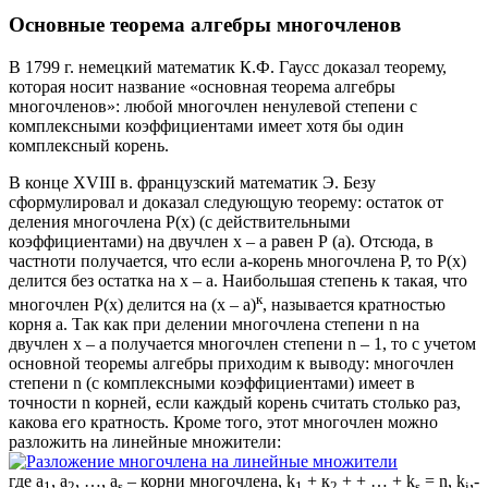
Основные теорема алгебры многочленов
В 1799 г. немецкий математик К.Ф. Гаусс доказал теорему,
которая носит название «основная теорема алгебры
многочленов»: любой многочлен ненулевой степени с
комплексными коэффициентами имеет хотя бы один
комплексный корень.
В конце XVIII в. французский математик Э. Безу
сформулировал и доказал следующую теорему: остаток от
деления многочлена Р(х) (с действительными
коэффициентами) на двучлен х – а равен Р (а). Отсюда, в
частноти получается, что если а-корень многочлена Р, то Р(х)
делится без остатка на х – а. Наибольшая степень к такая, что
к
многочлен Р(х) делится на (х – а)
, называется кратностью
корня а. Так как при делении многочлена степени n на
двучлен х – а получается многочлен степени n – 1, то с учетом
основной теоремы алгебры приходим к выводу: многочлен
степени n (с комплексными коэффициентами) имеет в
точности n корней, если каждый корень считать столько раз,
какова его кратность. Кроме того, этот многочлен можно
разложить на линейные множители:
где а
, а
, …, а
– корни многочлена, k
+ к
+ + … + k
= n, k
,-
1
2
s
1
2
s
i