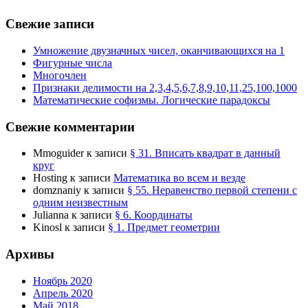
Свежие записи
Умножение двузначных чисел, оканчивающихся на 1
Фигурные числа
Многочлен
Признаки делимости на 2,3,4,5,6,7,8,9,10,11,25,100,1000
Математические софизмы. Логические парадоксы
Свежие комментарии
Mmoguider
к записи
§ 31. Вписать квадрат в данный
круг
Hosting
к записи
Математика во всем и везде
domznaniy
к записи
§ 55. Неравенство первой степени с
одним неизвестным
Julianna
к записи
§ 6. Координаты
Kinosl
к записи
§ 1. Предмет геометрии
Архивы
Ноябрь 2020
Апрель 2020
Май 2018