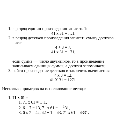
в разряд единиц произведения записать 1:
41 x 31 = …1;
в разряд десятков произведения записать сумму десятков
чисел
4 + 3 = 7,
41 x 31 = ..71,
если сумма — число двузначное, то в произведение
записываем единицы суммы, а десятки запоминаем;
найти произведение десятков и закончить вычисления
4 x 3 = 12,
41 X 31 = 1271.
Несколько примеров на использование метода:
71 x 61 =
71 x 61 = …1,
1
6 + 7 = 13, 71 x 61 = …
31,
6 x 7 = 42, 42 + 1 = 43, 71 x 61 = 4331.