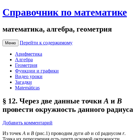
Справочник по математике
математика, алгебра, геометрия
Перейти к содержимому
Меню
Арифметика
Алгебра
Геометрия
Функции и графики
Видео уроки
Загадки
Matemáticas
§ 12. Через две данные точки
А
и
В
провести окружность данного радиуса
Добавить комментарий
Из точек
А
и
В
(рис.1) проводим дуги
ab
и cd радиусом
r
.
Точка их пересечения есть центр искомой окружности.