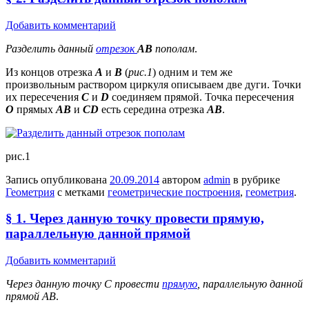
Добавить комментарий
Разделить данный
отрезок
АВ
пополам
.
Из концов отрезка
А
и
В
(
рис.1
) одним и тем же
произвольным раствором циркуля описываем две дуги. Точки
их пересечения
С
и
D
соединяем прямой. Точка пересечения
О
прямых
АВ
и
CD
есть середина отрезка
АВ
.
рис.1
Запись опубликована
20.09.2014
автором
admin
в рубрике
Геометрия
с метками
геометрические построения
,
геометрия
.
§ 1. Через данную точку провести прямую,
параллельную данной прямой
Добавить комментарий
Через данную точку С провести
прямую
, параллельную данной
прямой АВ
.