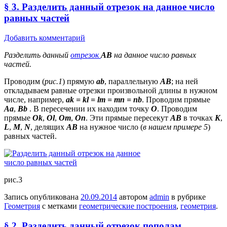
§ 3. Разделить данный отрезок на данное число
равных частей
Добавить комментарий
Разделить данный
отрезок
АВ
на данное число равных
частей.
Проводим (
рис.1
) прямую
ab
, параллельную
АВ
; на ней
откладываем равные отрезки произвольной длины в нужном
числе, например,
ak = kl = lm = mn = nb
. Проводим прямые
Aa
,
Bb
. В пересечении их находим точку
О
. Проводим
прямые
Ok
,
Ol
,
Om
,
On
. Эти прямые пересекут
АВ
в точках
K
,
L
,
M
,
N
, делящих
АВ
на нужное число (
в нашем примере 5
)
равных частей.
рис.3
Запись опубликована
20.09.2014
автором
admin
в рубрике
Геометрия
с метками
геометрические построения
,
геометрия
.
§ 2. Разделить данный отрезок пополам