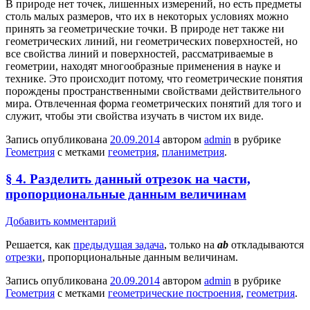
В природе нет точек, лишенных измерений, но есть предметы
столь малых размеров, что их в некоторых условиях можно
принять за геометрические точки. В природе нет также ни
геометрических линий, ни геометрических поверхностей, но
все свойства линий и поверхностей, рассматриваемые в
геометрии, находят многообразные применения в науке и
технике. Это происходит потому, что геометрические понятия
порождены пространственными свойствами действительного
мира. Отвлеченная форма геометрических понятий для того и
служит, чтобы эти свойства изучать в чистом их виде.
Запись опубликована
20.09.2014
автором
admin
в рубрике
Геометрия
с метками
геометрия
,
планиметрия
.
§ 4. Разделить данный отрезок на части,
пропорциональные данным величинам
Добавить комментарий
Решается, как
предыдущая задача
, только на
ab
откладываются
отрезки
, пропорциональные данным величинам.
Запись опубликована
20.09.2014
автором
admin
в рубрике
Геометрия
с метками
геометрические построения
,
геометрия
.