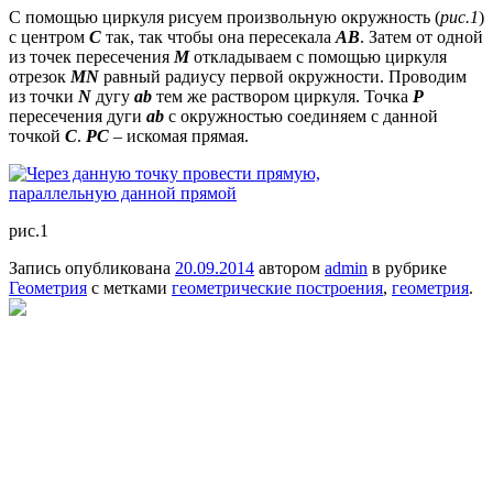
С помощью циркуля рисуем произвольную окружность (
рис.1
)
с центром
С
так, так чтобы она пересекала
АВ
. Затем от одной
из точек пересечения
М
откладываем с помощью циркуля
отрезок
MN
равный радиусу первой окружности. Проводим
из точки
N
дугу
ab
тем же раствором циркуля. Точка
Р
пересечения дуги
ab
с окружностью соединяем с данной
точкой
С
.
PC
– искомая прямая.
рис.1
Запись опубликована
20.09.2014
автором
admin
в рубрике
Геометрия
с метками
геометрические построения
,
геометрия
.