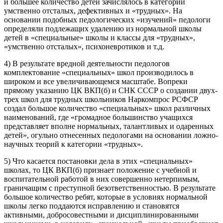
и большее количество детей зачислялось в категории
умственно отсталых, дефективных и «трудных». На
основании подобных педологических «изучений» педологи
определяли подлежащих удалению из нормальной школы
детей в «специальные» школы и классы для «трудных»,
«умственно отсталых», психоневротиков и т.д.
4) В результате вредной деятельности педологов
комплектование «специальных» школ производилось в
широком и все увеличивающемся масштабе. Вопреки
прямому указанию ЦК ВКП(б) и СНК СССР о создании двух-
трех школ для трудных школьников Наркомпрос РСФСР
создал большое количество «специальных» школ различных
наименований, где «громадное большинство учащихся
представляет вполне нормальных, талантливых и одаренных
детей», огульно отнесенных педологами на основании ложно-
научных теорий к категории «трудных».
5) Что касается постановки дела в этих «специальных»
школах, то ЦК ВКП(б) признает положение с учебной и
воспитательной работой в них совершенно нетерпимым,
граничащим с преступной безответственностью. В результате
большое количество ребят, которые в условиях нормальной
школы легко поддаются исправлению и становятся
активными, добросовестными и дисциплинированными