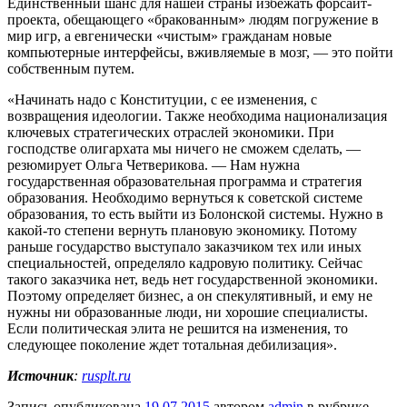
Единственный шанс для нашей страны избежать форсайт-
проекта, обещающего «бракованным» людям погружение в
мир игр, а евгенически «чистым» гражданам новые
компьютерные интерфейсы, вживляемые в мозг, — это пойти
собственным путем.
«Начинать надо с Конституции, с ее изменения, с
возвращения идеологии. Также необходима национализация
ключевых стратегических отраслей экономики. При
господстве олигархата мы ничего не сможем сделать, —
резюмирует Ольга Четверикова. — Нам нужна
государственная образовательная программа и стратегия
образования. Необходимо вернуться к советской системе
образования, то есть выйти из Болонской системы. Нужно в
какой-то степени вернуть плановую экономику. Потому
раньше государство выступало заказчиком тех или иных
специальностей, определяло кадровую политику. Сейчас
такого заказчика нет, ведь нет государственной экономики.
Поэтому определяет бизнес, а он спекулятивный, и ему не
нужны ни образованные люди, ни хорошие специалисты.
Если политическая элита не решится на изменения, то
следующее поколение ждет тотальная дебилизация».
Источник
:
rusplt.ru
Запись опубликована
19.07.2015
автором
admin
в рубрике