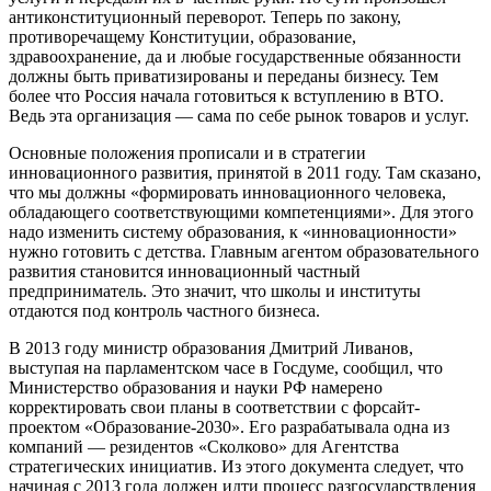
антиконституционный переворот. Теперь по закону,
противоречащему Конституции, образование,
здравоохранение, да и любые государственные обязанности
должны быть приватизированы и переданы бизнесу. Тем
более что Россия начала готовиться к вступлению в ВТО.
Ведь эта организация — сама по себе рынок товаров и услуг.
Основные положения прописали и в стратегии
инновационного развития, принятой в 2011 году. Там сказано,
что мы должны «формировать инновационного человека,
обладающего соответствующими компетенциями». Для этого
надо изменить систему образования, к «инновационности»
нужно готовить с детства. Главным агентом образовательного
развития становится инновационный частный
предприниматель. Это значит, что школы и институты
отдаются под контроль частного бизнеса.
В 2013 году министр образования Дмитрий Ливанов,
выступая на парламентском часе в Госдуме, сообщил, что
Министерство образования и науки РФ намерено
корректировать свои планы в соответствии с форсайт-
проектом «Образование-2030». Его разрабатывала одна из
компаний — резидентов «Сколково» для Агентства
стратегических инициатив. Из этого документа следует, что
начиная с 2013 года должен идти процесс разгосударствления