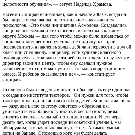
целостности обучения», — сетует Надежда Храмова.
Евгений Спицын вспоминает, как в начале 2000-х, когда он
был директором школы, шло тотальное «насаждение»
психологов. «Это была инициатива Асмолова. Создавались
специальные медико-психологические центры в каждом
округе Москвы — для того чтобы можно было избавиться от
социально запущенного ученика, не подтянуть его, не
перевоспитать, а наклеить ярлык дебила и перевести в другой
класс или спецшколу. Например, есть хулиган; классного
руководителя заставляли везти ребенка на экспертизу, тут же
директор звонил в центр, чтобы ему сделали нужное
заключение, что он может учиться только в коррекционном
классе. И ребенок оказывался в нем», — констатирует
Спицын.
Психологи были введены в штат, чтобы сделать еще один шаг
к созданию института тьюторов. «Он нужен для того, чтобы
тьюторы проводили кастовый отбор детей. Конечная же цель
— разрушить всю систему советского образования,
уничтожить его общедоступность и бесплатность, резко
снизить интеллектуальный потенциал нации. И вот через
десять лет, когда умрет последний советский ученый, мы
обнаружим, что научных школ у нас нет. А самые умные
детки на Западе. С помощью кого мы будем делать