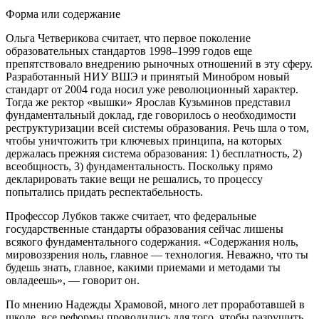
Форма или содержание
Ольга Четверикова считает, что первое поколение
образовательных стандартов 1998–1999 годов еще
препятствовало внедрению рыночных отношений в эту сферу.
Разработанный НИУ ВШЭ и принятый Минобром новый
стандарт от 2004 года носил уже революционный характер.
Тогда же ректор «вышки» Ярослав Кузьминов представил
фундаментальный доклад, где говорилось о необходимости
реструктуризации всей системы образования. Речь шла о том,
чтобы уничтожить три ключевых принципа, на которых
держалась прежняя система образования: 1) бесплатность, 2)
всеобщность, 3) фундаментальность. Поскольку прямо
декларировать такие вещи не решались, то процессу
попытались придать респектабельность.
Профессор Лубков также считает, что федеральные
государственные стандарты образования сейчас лишены
всякого фундаментального содержания. «Содержания ноль,
мировоззрения ноль, главное — технология. Неважно, что ты
будешь знать, главное, какими приемами и методами ты
овладеешь», — говорит он.
По мнению Надежды Храмовой, много лет проработавшей в
школе, все реформы проводились для того, чтобы разрушить