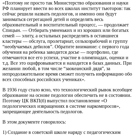
«Поэтому не просто так Министерство образования и науки
РФ планирует ввести во всех школах институт тьюторов: так
сейчас решили назвать педологов, и именно они будут
заниматься сегрегацией детей и определять весь
образовательный и воспитательный процесс, — продолжает
Спицын. — Отбирать умненьких и из хороших или богатых
семей — элиту, а остальных распределять в оставшиеся
кластеры — обслуга, пролетариат, сельхозрабочий и группу
“необучаемых дебилов”. Обратите внимание: с первого года
обучения на ребенка заводится досье — портфолио, где
отмечаются все его успехи, участие в олимпиадах, оценки и
т.д. Все это оцифровывается и находится в базах данных. При
желании любой, в том числе “заокеанский дядя”, за
непродолжительное время сможет получить информацию обо
всех способных российских учениках».
В 1936 году стало ясно, что технологический рывок всеобщее
образование на основе педологии обеспечить не в состоянии.
Поэтому ЦК ВКП(б) выпустил постановление «О
педологических извращениях в системе наркомпросов»,
запрещающее деятельность педологов.
В этом документе говорилось:
1) Создание в советской школе наряду с педагогическим