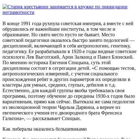
В конце 1991 года рухнула советская империя, а вместе с ней
обрушились ее важнейшие институты, в том числе и
образование. Но свято место пусто не бывает. Место
советской педагогики оказалось быстро занято педологией —
дисциплиной, включающей в себя антропологию, генетику,
педагогику. Ее разрабатывали в 1920-е годы видные советские
психологи Лев Выготский, Арон Залкинд и Павел Блонский.
По мнению историка Евгения Спицына, суть этой
дисциплины состоит в сегрегации детей. «С помощью тестов,
антропологических измерений, с учетом социального
происхождения ребят и других параметров их определяли в
кластеры для умных, средних, глупых, дебилов и т.д.
Естественно, для каждой группы якобы требовалась своя
программа, поэтому обучение до середины 1930-х годов было
вариативным, прямо как сейчас. Вытекала же сама педология
из эволюционной теории Чарльза Дарвина, а вернее из
евгенического учения его двоюродного брата Френсиса
Гальтона», — рассказывает Спицын.
Как либералы оказались большевиками