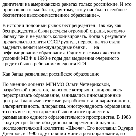
двигатели на американских ракетах только российские. И это
произошло только благодаря тому, что у нас было всеобщее
бесплатное высококачественное образование».
В истории подобный рывок беспрецедентен. Так же, как
беспрецедентны были ресурсы огромной страны, которую
Западу так и не удалось колонизировать. Когда в результате
предательства элиты СССР рухнул, первое, на что стали
выделять деньги международные банки, — на
реформирование образования. Одним из самых жестких
условий МВФ в 1990-е годы для выделения очередного
кредита было требование введения ЕГЭ.
Как Запад разваливал российское образование
По мнению доцента МГИМО Ольги Четвериковой,
разработкой проектов, на основе которых планировалось
перестраивать образование, занимались инновационные
центры. Главными тезисами разработок стали вариативность,
альтернативность, плюрализм, многоукладность образования,
то есть все то, что должно было в итоге привести к
размыванию единого образовательного пространства. В 1988
году центры были объединены во временный научно-
исследовательский коллектив «Школа». Его возглавил Эдуард
Днепров, в 1990 году ставший министром образования, и с