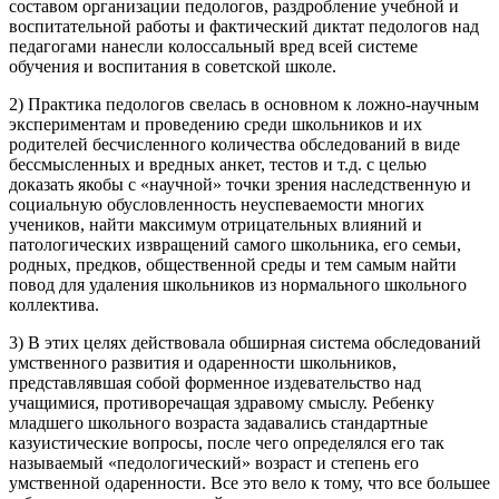
составом организации педологов, раздробление учебной и
воспитательной работы и фактический диктат педологов над
педагогами нанесли колоссальный вред всей системе
обучения и воспитания в советской школе.
2) Практика педологов свелась в основном к ложно-научным
экспериментам и проведению среди школьников и их
родителей бесчисленного количества обследований в виде
бессмысленных и вредных анкет, тестов и т.д. с целью
доказать якобы с «научной» точки зрения наследственную и
социальную обусловленность неуспеваемости многих
учеников, найти максимум отрицательных влияний и
патологических извращений самого школьника, его семьи,
родных, предков, общественной среды и тем самым найти
повод для удаления школьников из нормального школьного
коллектива.
3) В этих целях действовала обширная система обследований
умственного развития и одаренности школьников,
представлявшая собой форменное издевательство над
учащимися, противоречащая здравому смыслу. Ребенку
младшего школьного возраста задавались стандартные
казуистические вопросы, после чего определялся его так
называемый «педологический» возраст и степень его
умственной одаренности. Все это вело к тому, что все большее