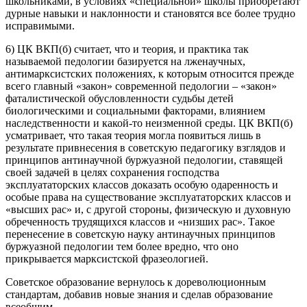
школьниками, в условиях «специальной» школы приобретают
дурные навыки и наклонности и становятся все более трудно
исправимыми.
6) ЦК ВКП(б) считает, что и теория, и практика так
называемой педологии базируется на лженаучных,
антимарксистских положениях, к которым относится прежде
всего главный «закон» современной педологии – «закон»
фаталистической обусловленности судьбы детей
биологическими и социальными факторами, влиянием
наследственности и какой-то неизменной среды. ЦК ВКП(б)
усматривает, что такая теория могла появиться лишь в
результате привнесения в советскую педагогику взглядов и
принципов антинаучной буржуазной педологии, ставящей
своей задачей в целях сохранения господства
эксплуататорских классов доказать особую одаренность и
особые права на существование эксплуататорских классов и
«высших рас» и, с другой стороны, физическую и духовную
обреченность трудящихся классов и «низших рас». Такое
перенесение в советскую науку антинаучных принципов
буржуазной педологии тем более вредно, что оно
прикрывается марксистской фразеологией.
Советское образование вернулось к дореволюционным
стандартам, добавив новые знания и сделав образование
всеобщим.