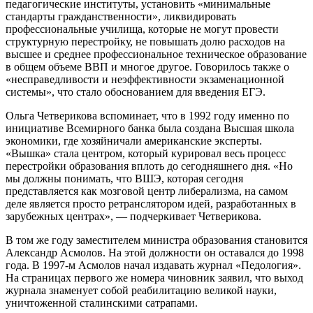
педагогические институты, установить «минимальные
стандарты гражданственности», ликвидировать
профессиональные училища, которые не могут провести
структурную перестройку, не повышать долю расходов на
высшее и среднее профессиональное техническое образование
в общем объеме ВВП и многое другое. Говорилось также о
«несправедливости и неэффективности экзаменационной
системы», что стало обоснованием для введения ЕГЭ.
Ольга Четверикова вспоминает, что в 1992 году именно по
инициативе Всемирного банка была создана Высшая школа
экономики, где хозяйничали американские эксперты.
«Вышка» стала центром, который курировал весь процесс
перестройки образования вплоть до сегодняшнего дня. «Но
мы должны понимать, что ВШЭ, которая сегодня
представляется как мозговой центр либерализма, на самом
деле является просто ретранслятором идей, разработанных в
зарубежных центрах», — подчеркивает Четверикова.
В том же году заместителем министра образования становится
Александр Асмолов. На этой должности он оставался до 1998
года. В 1997-м Асмолов начал издавать журнал «Педология».
На страницах первого же номера чиновник заявил, что выход
журнала знаменует собой реабилитацию великой науки,
уничтоженной сталинскими сатрапами.