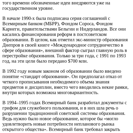
того времени обозначенные идеи внедряются уже на
государственном уровне.
В начале 1990-х была подписана серия соглашений с
Всемирным банком (МБРР), Фондом Сороса, Фондом
Карнеги, правительствами Бельгии и Нидерландов. Все они
касались финансирования реформ в постсоветском
образовании. В целом, как отметил экс-министр образования
Днепров в своей книге «Международное сотрудничество в
сфере образования», внешний фактор сыграл главную роль в
перестройке образования. Только за три года, с 1991 по 1993
год, на эти цели было передано $700 млн.
В 1992 году новым законом об образовании было введено
понятие «стандарт образования». Он предполагал отказ от
четкого прописывания необходимого объема знания
предметов и дисциплин, вместо чего вводились некие рамки,
внутри которых возможна многовариантность.
В 1994–1995 годах Всемирный банк разработал документы с
грифом для служебного пользования, и в них шла речь о
разрушении традиционной советской системы образования.
Ведь нужно было новое образование, которое бы «могло
удовлетворить новые потребности непланового рынка
открытого общества». Всемирный банк требовал закрыть