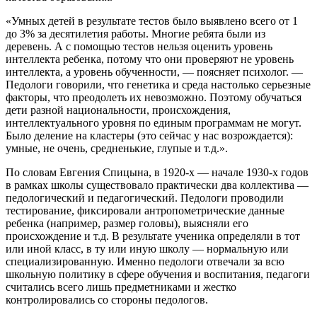
«Умных детей в результате тестов было выявлено всего от 1
до 3% за десятилетия работы. Многие ребята были из
деревень. А с помощью тестов нельзя оценить уровень
интеллекта ребенка, потому что они проверяют не уровень
интеллекта, а уровень обученности, — поясняет психолог. —
Педологи говорили, что генетика и среда настолько серьезные
факторы, что преодолеть их невозможно. Поэтому обучаться
дети разной национальности, происхождения,
интеллектуального уровня по единым программам не могут.
Было деление на кластеры (это сейчас у нас возрождается):
умные, не очень, средненькие, глупые и т.д.».
По словам Евгения Спицына, в 1920-х — начале 1930-х годов
в рамках школы существовало практически два коллектива —
педологический и педагогический. Педологи проводили
тестирование, фиксировали антропометрические данные
ребенка (например, размер головы), выясняли его
происхождение и т.д. В результате ученика определяли в тот
или иной класс, в ту или иную школу — нормальную или
специализированную. Именно педологи отвечали за всю
школьную политику в сфере обучения и воспитания, педагоги
считались всего лишь предметниками и жестко
контролировались со стороны педологов.