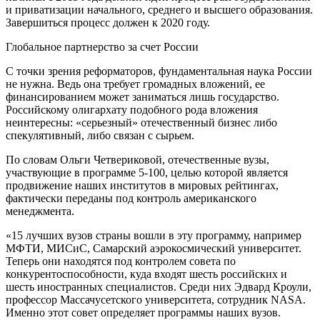
и приватизации начального, среднего и высшего образования.
Завершиться процесс должен к 2020 году.
Глобальное партнерство за счет России
С точки зрения реформаторов, фундаментальная наука России
не нужна. Ведь она требует громадных вложений, ее
финансированием может заниматься лишь государство.
Российскому олигархату подобного рода вложения
неинтересны: «серьезный» отечественный бизнес либо
спекулятивный, либо связан с сырьем.
По словам Ольги Четвериковой, отечественные вузы,
участвующие в программе 5-100, целью которой является
продвижение наших институтов в мировых рейтингах,
фактически переданы под контроль американского
менеджмента.
«15 лучших вузов страны вошли в эту программу, например
МФТИ, МИСиС, Самарский аэрокосмический университет.
Теперь они находятся под контролем совета по
конкурентоспособности, куда входят шесть российских и
шесть иностранных специалистов. Среди них Эдвард Кроули,
профессор Массачусетского университета, сотрудник NASA.
Именно этот совет определяет программы наших вузов.