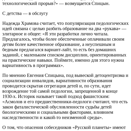
технологический прорыв?» — возмущается Спицын.
С детства — в обслугу
Надежда Храмова считает, что популяризация педологических
идей связана с целью разбить образование на два «рукава» —
элитарное и общее: «Я эти разработки лично читала.
Предлагалось, чтобы более обеспеченные оплачивали своим
детям более качественное образование, а неуспешным и
бедным предлагался вариант-лайт, то есть без домашних
заданий, с маленьким списком дисциплин, ориентированных
на практические навыки. Поймите, именно для этого нужна
вариативность в программах».
По мнению Евгения Спицына, под вывеской детоцентризма и
социализации инвалидов, вариативности образования
проводится скрытая сегрегация детей и, по сути, идет
возрождение той самой педологии, запрещенной в конце
1930-х. Историк называет такой подход фашистским:
«Асмолов и его предшественники-педологи считают, что есть
закон фаталистической обусловленности судьбы детей
биологическими и социальными факторами, влиянием
наследственности и какой-то неизменной среды».
О том, что опасения собеседников «Русской планеты» имеют