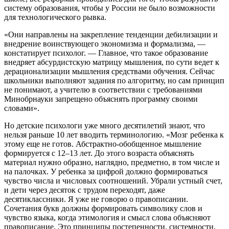
систему образования, чтобы у России не было возможности
для технологического рывка.
«Они направлены на закрепление тенденции дебилизации и
внедрение воинствующего экономизма и формализма, —
констатирует психолог. — Главное, что такое образование
внедряет абсурдистскую матрицу мышления, по сути ведет к
дерационализации мышления средствами обучения. Сейчас
школьники выполняют задания по алгоритму, но сам принцип
не понимают, а учителю в соответствии с требованиями
Минобрнауки запрещено объяснять программу своими
словами».
Но детские психологи уже много десятилетий знают, что
нельзя раньше 10 лет вводить терминологию. «Мозг ребенка к
этому еще не готов. Абстрактно-обобщенное мышление
формируется с 12–13 лет. До этого возраста объяснять
материал нужно образно, наглядно, предметно, в том числе и
на палочках. У ребенка за цифрой должно формироваться
чувство числа и числовых соотношений. Убрали устный счет,
и дети через десяток с трудом переходят, даже
десятиклассники. Я уже не говорю о правописании.
Сочетания букв должны формировать символику слов и
чувство языка, когда этимология и смысл слова объясняют
правописание. Это принципы постепенности, системности,