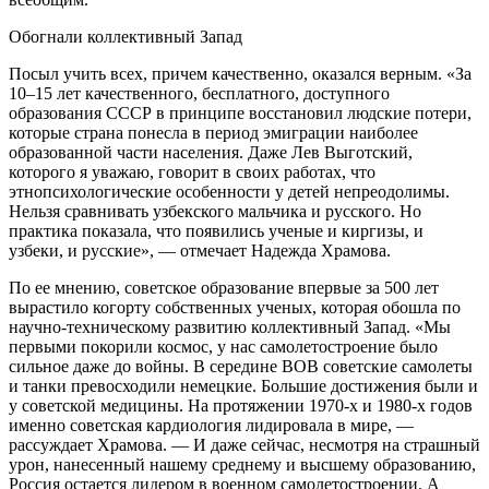
Обогнали коллективный Запад
Посыл учить всех, причем качественно, оказался верным. «За
10–15 лет качественного, бесплатного, доступного
образования СССР в принципе восстановил людские потери,
которые страна понесла в период эмиграции наиболее
образованной части населения. Даже Лев Выготский,
которого я уважаю, говорит в своих работах, что
этнопсихологические особенности у детей непреодолимы.
Нельзя сравнивать узбекского мальчика и русского. Но
практика показала, что появились ученые и киргизы, и
узбеки, и русские», — отмечает Надежда Храмова.
По ее мнению, советское образование впервые за 500 лет
вырастило когорту собственных ученых, которая обошла по
научно-техническому развитию коллективный Запад. «Мы
первыми покорили космос, у нас самолетостроение было
сильное даже до войны. В середине ВОВ советские самолеты
и танки превосходили немецкие. Большие достижения были и
у советской медицины. На протяжении 1970-х и 1980-х годов
именно советская кардиология лидировала в мире, —
рассуждает Храмова. — И даже сейчас, несмотря на страшный
урон, нанесенный нашему среднему и высшему образованию,
Россия остается лидером в военном самолетостроении. А