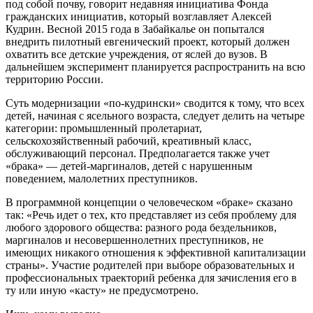
под собой почву, говорит недавняя инициатива Фонда
гражданских инициатив, который возглавляет Алексей
Кудрин. Весной 2015 года в Забайкалье он попытался
внедрить пилотный евгенический проект, который должен
охватить все детские учреждения, от яслей до вузов. В
дальнейшем эксперимент планируется распространить на всю
территорию России.
Суть модернизации «по-кудрински» сводится к тому, что всех
детей, начиная с ясельного возраста, следует делить на четыре
категории: промышленный пролетариат,
сельскохозяйственный рабочий, креативный класс,
обслуживающий персонал. Предполагается также учет
«брака» — детей-маргиналов, детей с нарушенным
поведением, малолетних преступников.
В программной концепции о человеческом «браке» сказано
так: «Речь идет о тех, кто представляет из себя проблему для
любого здорового общества: разного рода бездельников,
маргиналов и несовершеннолетних преступников, не
имеющих никакого отношения к эффективной капитализации
страны». Участие родителей при выборе образовательных и
профессиональных траекторий ребенка для зачисления его в
ту или иную «касту» не предусмотрено.