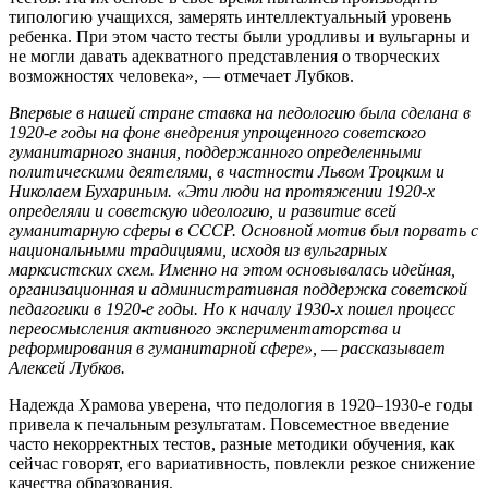
типологию учащихся, замерять интеллектуальный уровень
ребенка. При этом часто тесты были уродливы и вульгарны и
не могли давать адекватного представления о творческих
возможностях человека», — отмечает Лубков.
Впервые в нашей стране ставка на педологию была сделана в
1920-е годы на фоне внедрения упрощенного советского
гуманитарного знания, поддержанного определенными
политическими деятелями, в частности Львом Троцким и
Николаем Бухариным. «Эти люди на протяжении 1920-х
определяли и советскую идеологию, и развитие всей
гуманитарную сферы в СССР. Основной мотив был порвать с
национальными традициями, исходя из вульгарных
марксистских схем. Именно на этом основывалась идейная,
организационная и административная поддержка советской
педагогики в 1920-е годы. Но к началу 1930-х пошел процесс
переосмысления активного экспериментаторства и
реформирования в гуманитарной сфере», — рассказывает
Алексей Лубков.
Надежда Храмова уверена, что педология в 1920–1930-е годы
привела к печальным результатам. Повсеместное введение
часто некорректных тестов, разные методики обучения, как
сейчас говорят, его вариативность, повлекли резкое снижение
качества образования.