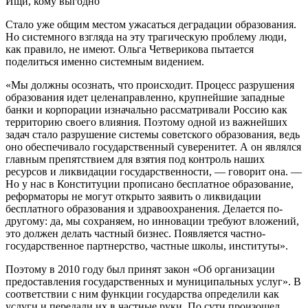
Ищи, кому выгодно
Стало уже общим местом ужасаться деградации образования.
Но системного взгляда на эту трагическую проблему люди,
как правило, не имеют. Ольга Четверикова пытается
поделиться именно системным видением.
«Мы должны осознать, что происходит. Процесс разрушения
образования идет целенаправленно, крупнейшие западные
банки и корпорации изначально рассматривали Россию как
территорию своего влияния. Поэтому одной из важнейших
задач стало разрушение системы советского образования, ведь
оно обеспечивало государственный суверенитет. А он являлся
главным препятствием для взятия под контроль наших
ресурсов и ликвидации государственности, — говорит она. —
Но у нас в Конституции прописано бесплатное образование,
реформаторы не могут открыто заявить о ликвидации
бесплатного образования и здравоохранения. Делается по-
другому: да, мы сохраняем, но инновации требуют вложений,
это должен делать частный бизнес. Появляется частно-
государственное партнерство, частные школы, институты».
Поэтому в 2010 году был принят закон «Об организации
предоставления государственных и муниципальных услуг». В
соответствии с ним функции государства определили как
услуги и передали их в частные руки. По сути произошел