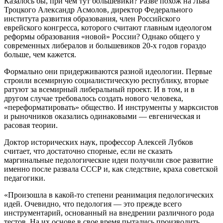
Казалось бы, при чем тут большевики? Разве похож на Льва
Троцкого Александр Асмолов, директор Федерального
института развития образования, член Российского
еврейского конгресса, которого считают главным идеологом
реформы образования «новой» России? Однако общего у
современных либералов и большевиков 20-х годов гораздо
больше, чем кажется.
Формально они придерживаются разной идеологии. Первые
строили всемирную социалистическую республику, вторые
ратуют за всемирный либеральный проект. И в том, и в
другом случае требовалось создать нового человека,
«переформатировать» общество. И инструменты у марксистов
и рыночников оказались одинаковыми — евгеническая и
расовая теории.
Доктор исторических наук, профессор Алексей Лубков
считает, что достаточно спорные, если не сказать
маргинальные педологические идеи получили свое развитие
именно после развала СССР и, как следствие, краха советской
педагогики.
«Произошла в какой-то степени реанимация педологических
идей. Очевидно, что педология — это прежде всего
инструментарий, основанный на внедрении различного рода
тестов. На их основе в свое время пытались производить